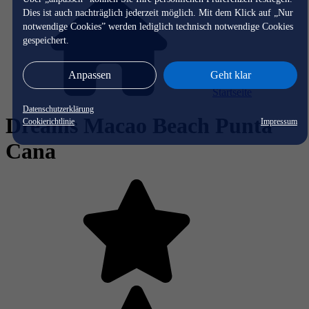
Dies ist auch nachträglich jederzeit möglich. Mit dem Klick auf „Nur
notwendige Cookies” werden lediglich technisch notwendige Cookies
gespeichert.
Anpassen
Geht klar
Startseite
Datenschutzerklärung
Dreams Macao Beach Punta
Cookierichtlinie
Impressum
Cana