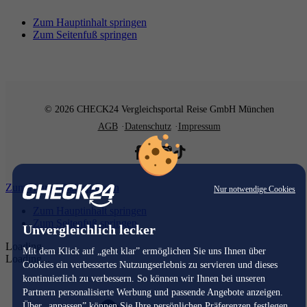
Zum Hauptinhalt springen
Zum Seitenfuß springen
© 2026 CHECK24 Vergleichsportal Reise GmbH München
AGB
Datenschutz
Impressum
Zum Hauptinhalt springen
Nur notwendige Cookies
Zum Hauptinhalt springen
Zum Seitenfuß springen
Unvergleichlich lecker
Loading...
Mit dem Klick auf „geht klar” ermöglichen Sie uns Ihnen über
Loading...
Cookies ein verbessertes Nutzungserlebnis zu servieren und dieses
kontinuierlich zu verbessern. So können wir Ihnen bei unseren
Partnern personalisierte Werbung und passende Angebote anzeigen.
Über „anpassen” können Sie Ihre persönlichen Präferenzen festlegen.