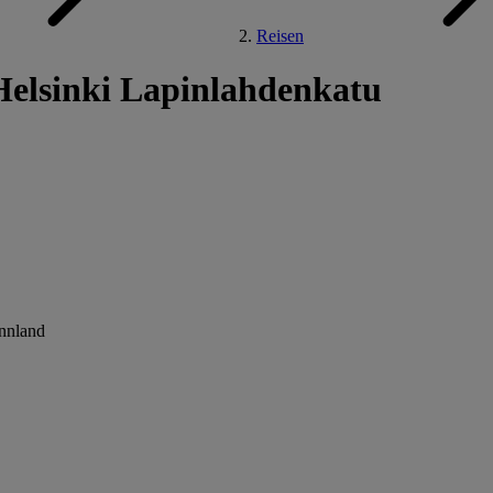
Reisen
elsinki Lapinlahdenkatu
innland