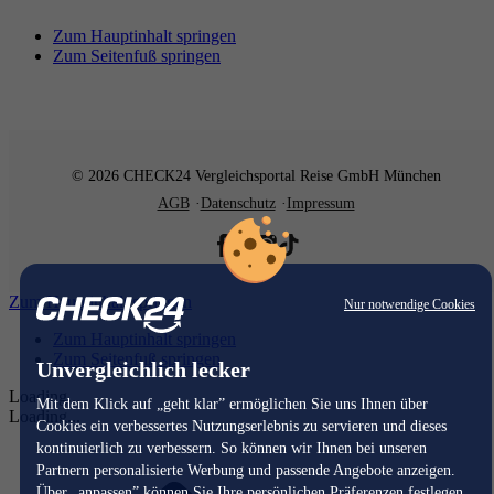
Zum Hauptinhalt springen
Zum Seitenfuß springen
© 2026 CHECK24 Vergleichsportal Reise GmbH München
AGB
Datenschutz
Impressum
Zum Hauptinhalt springen
Nur notwendige Cookies
Zum Hauptinhalt springen
Zum Seitenfuß springen
Unvergleichlich lecker
Loading...
Mit dem Klick auf „geht klar” ermöglichen Sie uns Ihnen über
Loading...
Cookies ein verbessertes Nutzungserlebnis zu servieren und dieses
kontinuierlich zu verbessern. So können wir Ihnen bei unseren
Partnern personalisierte Werbung und passende Angebote anzeigen.
Über „anpassen” können Sie Ihre persönlichen Präferenzen festlegen.