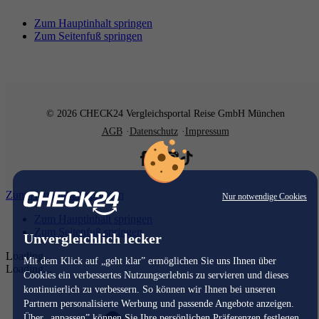
Zum Hauptinhalt springen
Zum Seitenfuß springen
© 2026 CHECK24 Vergleichsportal Reise GmbH München
AGB
Datenschutz
Impressum
Zum Hauptinhalt springen
Nur notwendige Cookies
Zum Hauptinhalt springen
Zum Seitenfuß springen
Unvergleichlich lecker
Loading...
Mit dem Klick auf „geht klar” ermöglichen Sie uns Ihnen über
Loading...
Cookies ein verbessertes Nutzungserlebnis zu servieren und dieses
kontinuierlich zu verbessern. So können wir Ihnen bei unseren
Partnern personalisierte Werbung und passende Angebote anzeigen.
Über „anpassen” können Sie Ihre persönlichen Präferenzen festlegen.