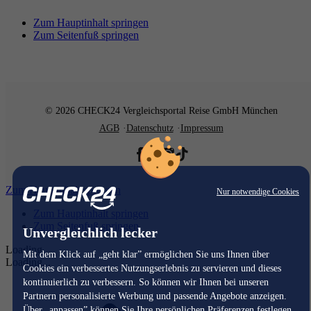
Zum Hauptinhalt springen
Zum Seitenfuß springen
© 2026 CHECK24 Vergleichsportal Reise GmbH München
AGB
Datenschutz
Impressum
Zum Hauptinhalt springen
Nur notwendige Cookies
Zum Hauptinhalt springen
Zum Seitenfuß springen
Unvergleichlich lecker
Loading...
Mit dem Klick auf „geht klar” ermöglichen Sie uns Ihnen über
Loading...
Cookies ein verbessertes Nutzungserlebnis zu servieren und dieses
kontinuierlich zu verbessern. So können wir Ihnen bei unseren
Partnern personalisierte Werbung und passende Angebote anzeigen.
Über „anpassen” können Sie Ihre persönlichen Präferenzen festlegen.