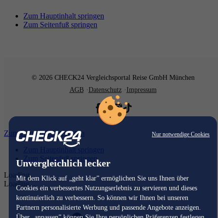
Zum Hauptinhalt springen
Zum Seitenfuß springen
© 2026 CHECK24 Vergleichsportal Reise GmbH München
AGB
Datenschutz
Impressum
Zum Hauptinhalt springen
Nur notwendige Cookies
Zum Hauptinhalt springen
Zum Seitenfuß springen
Unvergleichlich lecker
Loading...
Mit dem Klick auf „geht klar” ermöglichen Sie uns Ihnen über
Loading...
Cookies ein verbessertes Nutzungserlebnis zu servieren und dieses
kontinuierlich zu verbessern. So können wir Ihnen bei unseren
Partnern personalisierte Werbung und passende Angebote anzeigen.
Über „anpassen” können Sie Ihre persönlichen Präferenzen festlegen.