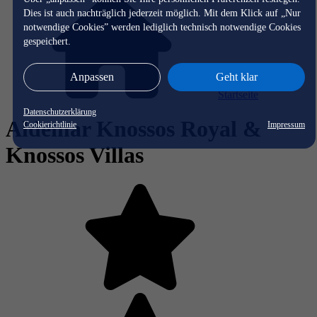
Dies ist auch nachträglich jederzeit möglich. Mit dem Klick auf „Nur
notwendige Cookies” werden lediglich technisch notwendige Cookies
gespeichert.
Anpassen
Geht klar
Startseite
Datenschutzerklärung
Aldemar Knossos Royal &
Cookierichtlinie
Impressum
Knossos Villas