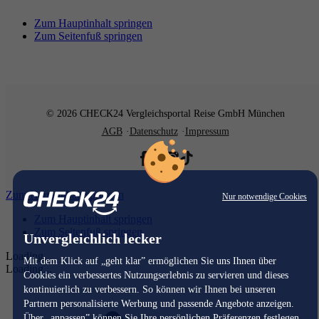
Zum Hauptinhalt springen
Zum Seitenfuß springen
© 2026 CHECK24 Vergleichsportal Reise GmbH München
AGB
Datenschutz
Impressum
Zum Hauptinhalt springen
Nur notwendige Cookies
Zum Hauptinhalt springen
Zum Seitenfuß springen
Unvergleichlich lecker
Loading...
Mit dem Klick auf „geht klar” ermöglichen Sie uns Ihnen über
Loading...
Cookies ein verbessertes Nutzungserlebnis zu servieren und dieses
kontinuierlich zu verbessern. So können wir Ihnen bei unseren
Partnern personalisierte Werbung und passende Angebote anzeigen.
Über „anpassen” können Sie Ihre persönlichen Präferenzen festlegen.