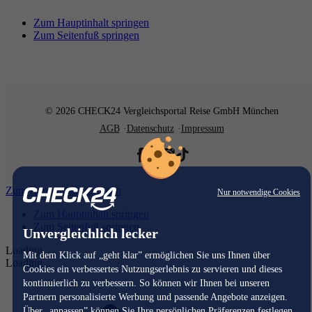
Zum Hauptinhalt springen
Zum Seitenfuß springen
© 2026 CHECK24 Vergleichsportal Reise GmbH München
AGB
Datenschutz
Impressum
Zum Hauptinhalt springen
Nur notwendige Cookies
Zum Hauptinhalt springen
Zum Seitenfuß springen
Unvergleichlich lecker
Loading...
Mit dem Klick auf „geht klar” ermöglichen Sie uns Ihnen über
Loading...
Cookies ein verbessertes Nutzungserlebnis zu servieren und dieses
kontinuierlich zu verbessern. So können wir Ihnen bei unseren
Partnern personalisierte Werbung und passende Angebote anzeigen.
Über „anpassen” können Sie Ihre persönlichen Präferenzen festlegen.