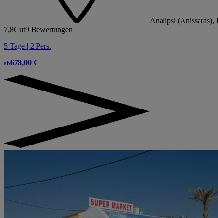
Analipsi (Anissaras),
7,8
Gut
9 Bewertungen
5 Tage | 2
Pers.
678,00 €
ab