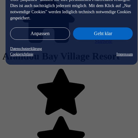
Dies ist auch nachträglich jederzeit möglich. Mit dem Klick auf „Nur
notwendige Cookies” werden lediglich technisch notwendige Cookies
gespeichert.
Anpassen
Geht klar
Startseite
Datenschutzerklärung
Afandou Bay Village Resort
Cookierichtlinie
Impressum