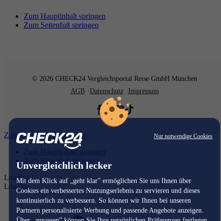
Zum Hauptinhalt springen
Zum Seitenfuß springen
© 2026 CHECK24 Vergleichsportal Reise GmbH München
AGB
Datenschutz
Impressum
Zum Hauptinhalt springen
Nur notwendige Cookies
Zum Hauptinhalt springen
Zum Seitenfuß springen
Unvergleichlich lecker
Loading...
Mit dem Klick auf „geht klar” ermöglichen Sie uns Ihnen über
Loading...
Cookies ein verbessertes Nutzungserlebnis zu servieren und dieses
kontinuierlich zu verbessern. So können wir Ihnen bei unseren
Partnern personalisierte Werbung und passende Angebote anzeigen.
Über „anpassen” können Sie Ihre persönlichen Präferenzen festlegen.