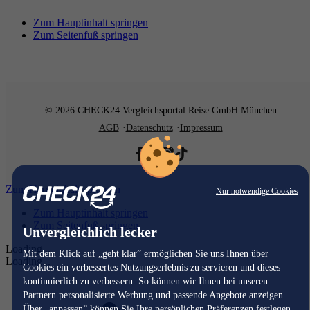
Zum Hauptinhalt springen
Zum Seitenfuß springen
© 2026 CHECK24 Vergleichsportal Reise GmbH München
AGB
Datenschutz
Impressum
Zum Hauptinhalt springen
Nur notwendige Cookies
Zum Hauptinhalt springen
Zum Seitenfuß springen
Unvergleichlich lecker
Loading...
Mit dem Klick auf „geht klar” ermöglichen Sie uns Ihnen über
Loading...
Cookies ein verbessertes Nutzungserlebnis zu servieren und dieses
kontinuierlich zu verbessern. So können wir Ihnen bei unseren
Partnern personalisierte Werbung und passende Angebote anzeigen.
Über „anpassen” können Sie Ihre persönlichen Präferenzen festlegen.