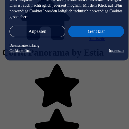
Dies ist auch nachträglich jederzeit möglich. Mit dem Klick auf „Nur
notwendige Cookies” werden lediglich technisch notwendige Cookies
gespeichert.
Anpassen
Geht klar
Startseite
Datenschutzerklärung
Corfu Panorama by Estia
Cookierichtlinie
Impressum