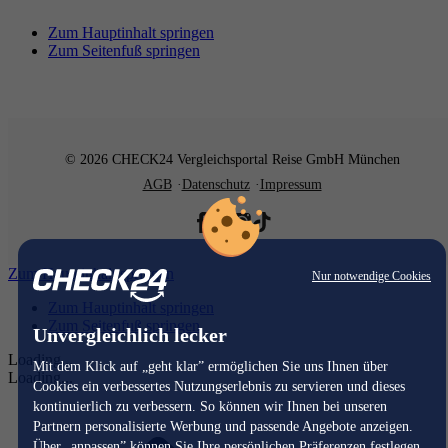
Zum Hauptinhalt springen
Zum Seitenfuß springen
© 2026 CHECK24 Vergleichsportal Reise GmbH München
AGB
Datenschutz
Impressum
Zum Hauptinhalt springen
Nur notwendige Cookies
Zum Hauptinhalt springen
Zum Seitenfuß springen
Unvergleichlich lecker
Loading...
Mit dem Klick auf „geht klar” ermöglichen Sie uns Ihnen über
Loading...
Cookies ein verbessertes Nutzungserlebnis zu servieren und dieses
kontinuierlich zu verbessern. So können wir Ihnen bei unseren
Partnern personalisierte Werbung und passende Angebote anzeigen.
Über „anpassen” können Sie Ihre persönlichen Präferenzen festlegen.