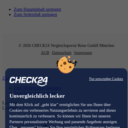
Zum Hauptinhalt springen
Zum Seitenfuß springen
© 2026 CHECK24 Vergleichsportal Reise GmbH München
AGB
Datenschutz
Impressum
Zum Hauptinhalt springen
Nur notwendige Cookies
Zum Hauptinhalt springen
Zum Seitenfuß springen
Unvergleichlich lecker
Loading...
Mit dem Klick auf „geht klar” ermöglichen Sie uns Ihnen über
Loading...
Cookies ein verbessertes Nutzungserlebnis zu servieren und dieses
kontinuierlich zu verbessern. So können wir Ihnen bei unseren
Partnern personalisierte Werbung und passende Angebote anzeigen.
Über „anpassen” können Sie Ihre persönlichen Präferenzen festlegen.