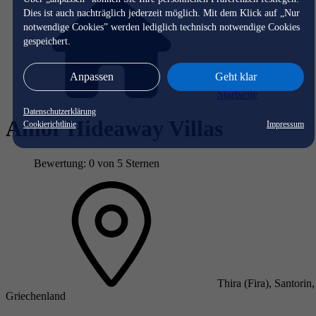
Dies ist auch nachträglich jederzeit möglich. Mit dem Klick auf „Nur
notwendige Cookies” werden lediglich technisch notwendige Cookies
gespeichert.
Anpassen
Geht klar
Startseite
Datenschutzerklärung
Amor Hideaway Villas
Cookierichtlinie
Impressum
Bewertung: 0 von 5 Sternen
Thira (Fira), Santorin,
Griechenland