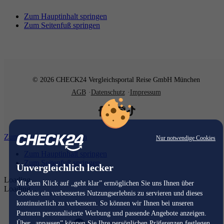
Zum Hauptinhalt springen
Zum Seitenfuß springen
© 2026 CHECK24 Vergleichsportal Reise GmbH München
AGB
Datenschutz
Impressum
Zum Hauptinhalt springen
Nur notwendige Cookies
Zum Hauptinhalt springen
Zum Seitenfuß springen
Unvergleichlich lecker
Loading...
Mit dem Klick auf „geht klar” ermöglichen Sie uns Ihnen über
Loading...
Cookies ein verbessertes Nutzungserlebnis zu servieren und dieses
kontinuierlich zu verbessern. So können wir Ihnen bei unseren
Partnern personalisierte Werbung und passende Angebote anzeigen.
Über „anpassen” können Sie Ihre persönlichen Präferenzen festlegen.