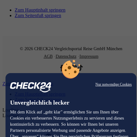
Zum Hauptinhalt springen
Zum Seitenfuß springen
© 2026 CHECK24 Vergleichsportal Reise GmbH München
AGB
Datenschutz
Impressum
Zum Hauptinhalt springen
Nur notwendige Cookies
Zum Hauptinhalt springen
Zum Seitenfuß springen
Unvergleichlich lecker
Loading...
Mit dem Klick auf „geht klar” ermöglichen Sie uns Ihnen über
Loading...
Cookies ein verbessertes Nutzungserlebnis zu servieren und dieses
kontinuierlich zu verbessern. So können wir Ihnen bei unseren
Partnern personalisierte Werbung und passende Angebote anzeigen.
Über „anpassen” können Sie Ihre persönlichen Präferenzen festlegen.