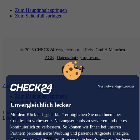
Zum Hauptinhalt springen
Zum Seitenfuß springen
© 2026 CHECK24 Vergleichsportal Reise GmbH München
AGB
Datenschutz
Impressum
Zum Hauptinhalt springen
Nur notwendige Cookies
Zum Hauptinhalt springen
Zum Seitenfuß springen
Unvergleichlich lecker
Loading...
Mit dem Klick auf „geht klar” ermöglichen Sie uns Ihnen über
Loading...
Cookies ein verbessertes Nutzungserlebnis zu servieren und dieses
kontinuierlich zu verbessern. So können wir Ihnen bei unseren
Partnern personalisierte Werbung und passende Angebote anzeigen.
Über „anpassen” können Sie Ihre persönlichen Präferenzen festlegen.