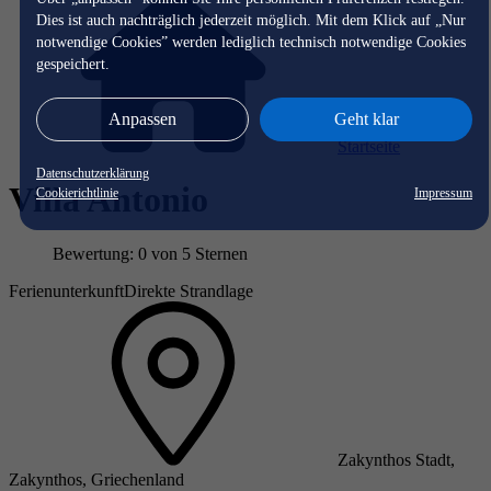
Dies ist auch nachträglich jederzeit möglich. Mit dem Klick auf „Nur
notwendige Cookies” werden lediglich technisch notwendige Cookies
gespeichert.
Anpassen
Geht klar
Startseite
Datenschutzerklärung
Villa Antonio
Cookierichtlinie
Impressum
Bewertung: 0 von 5 Sternen
Ferienunterkunft
Direkte Strandlage
Zakynthos Stadt,
Zakynthos, Griechenland