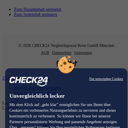
Zum Hauptinhalt springen
Zum Seitenfuß springen
© 2026 CHECK24 Vergleichsportal Reise GmbH München
AGB
Datenschutz
Impressum
Zum Hauptinhalt springen
Nur notwendige Cookies
Zum Hauptinhalt springen
Zum Seitenfuß springen
Unvergleichlich lecker
Loading...
Mit dem Klick auf „geht klar” ermöglichen Sie uns Ihnen über
Loading...
Cookies ein verbessertes Nutzungserlebnis zu servieren und dieses
kontinuierlich zu verbessern. So können wir Ihnen bei unseren
Partnern personalisierte Werbung und passende Angebote anzeigen.
Über „anpassen” können Sie Ihre persönlichen Präferenzen festlegen.