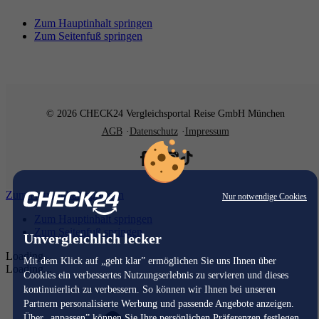
Zum Hauptinhalt springen
Zum Seitenfuß springen
© 2026 CHECK24 Vergleichsportal Reise GmbH München
AGB
Datenschutz
Impressum
Zum Hauptinhalt springen
Nur notwendige Cookies
Zum Hauptinhalt springen
Zum Seitenfuß springen
Unvergleichlich lecker
Loading...
Mit dem Klick auf „geht klar” ermöglichen Sie uns Ihnen über
Loading...
Cookies ein verbessertes Nutzungserlebnis zu servieren und dieses
kontinuierlich zu verbessern. So können wir Ihnen bei unseren
Partnern personalisierte Werbung und passende Angebote anzeigen.
Über „anpassen” können Sie Ihre persönlichen Präferenzen festlegen.