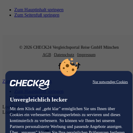
Zum Hauptinhalt springen
Zum Seitenfuß springen
© 2026 CHECK24 Vergleichsportal Reise GmbH München
AGB
Datenschutz
Impressum
Zum Hauptinhalt springen
Nur notwendige Cookies
Zum Hauptinhalt springen
Zum Seitenfuß springen
Unvergleichlich lecker
Loading...
Mit dem Klick auf „geht klar” ermöglichen Sie uns Ihnen über
Loading...
Cookies ein verbessertes Nutzungserlebnis zu servieren und dieses
kontinuierlich zu verbessern. So können wir Ihnen bei unseren
Partnern personalisierte Werbung und passende Angebote anzeigen.
Über „anpassen” können Sie Ihre persönlichen Präferenzen festlegen.