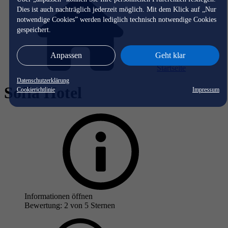
Dies ist auch nachträglich jederzeit möglich. Mit dem Klick auf „Nur
notwendige Cookies” werden lediglich technisch notwendige Cookies
gespeichert.
Anpassen
Geht klar
Startseite
Datenschutzerklärung
Sofia Hotel
Cookierichtlinie
Impressum
Informationen öffnen
Bewertung: 2 von 5 Sternen