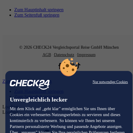
Zum Hauptinhalt springen
Zum Seitenfuß springen
© 2026 CHECK24 Vergleichsportal Reise GmbH München
AGB
Datenschutz
Impressum
Zum Hauptinhalt springen
Nur notwendige Cookies
Zum Hauptinhalt springen
Zum Seitenfuß springen
Unvergleichlich lecker
Loading...
Mit dem Klick auf „geht klar” ermöglichen Sie uns Ihnen über
Loading...
Cookies ein verbessertes Nutzungserlebnis zu servieren und dieses
kontinuierlich zu verbessern. So können wir Ihnen bei unseren
Partnern personalisierte Werbung und passende Angebote anzeigen.
Über „anpassen” können Sie Ihre persönlichen Präferenzen festlegen.