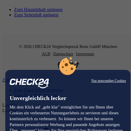
Zum Hauptinhalt springen
Zum Seitenfuß springen
© 2026 CHECK24 Vergleichsportal Reise GmbH München
AGB
Datenschutz
Impressum
Zum Hauptinhalt springen
Nur notwendige Cookies
Zum Hauptinhalt springen
Zum Seitenfuß springen
Unvergleichlich lecker
Loading...
Mit dem Klick auf „geht klar” ermöglichen Sie uns Ihnen über
Loading...
Cookies ein verbessertes Nutzungserlebnis zu servieren und dieses
kontinuierlich zu verbessern. So können wir Ihnen bei unseren
Partnern personalisierte Werbung und passende Angebote anzeigen.
Über „anpassen” können Sie Ihre persönlichen Präferenzen festlegen.