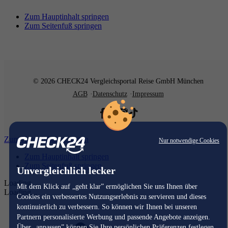
Zum Hauptinhalt springen
Zum Seitenfuß springen
© 2026 CHECK24 Vergleichsportal Reise GmbH München
AGB
Datenschutz
Impressum
Zum Hauptinhalt springen
Nur notwendige Cookies
Zum Hauptinhalt springen
Zum Seitenfuß springen
Unvergleichlich lecker
Loading...
Mit dem Klick auf „geht klar” ermöglichen Sie uns Ihnen über
Loading...
Cookies ein verbessertes Nutzungserlebnis zu servieren und dieses
kontinuierlich zu verbessern. So können wir Ihnen bei unseren
Partnern personalisierte Werbung und passende Angebote anzeigen.
Über „anpassen” können Sie Ihre persönlichen Präferenzen festlegen.