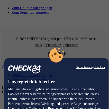
Zum Hauptinhalt springen
Zum Seitenfuß springen
© 2026 CHECK24 Vergleichsportal Reise GmbH München
AGB
Datenschutz
Impressum
Zum Hauptinhalt springen
Nur notwendige Cookies
Zum Hauptinhalt springen
Zum Seitenfuß springen
Unvergleichlich lecker
Loading...
Mit dem Klick auf „geht klar” ermöglichen Sie uns Ihnen über
Loading...
Cookies ein verbessertes Nutzungserlebnis zu servieren und dieses
kontinuierlich zu verbessern. So können wir Ihnen bei unseren
Partnern personalisierte Werbung und passende Angebote anzeigen.
Über „anpassen” können Sie Ihre persönlichen Präferenzen festlegen.