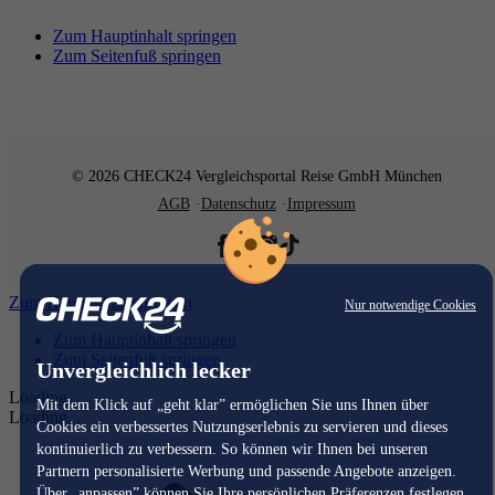
Zum Hauptinhalt springen
Zum Seitenfuß springen
© 2026 CHECK24 Vergleichsportal Reise GmbH München
AGB
Datenschutz
Impressum
Zum Hauptinhalt springen
Nur notwendige Cookies
Zum Hauptinhalt springen
Zum Seitenfuß springen
Unvergleichlich lecker
Loading...
Mit dem Klick auf „geht klar” ermöglichen Sie uns Ihnen über
Loading...
Cookies ein verbessertes Nutzungserlebnis zu servieren und dieses
kontinuierlich zu verbessern. So können wir Ihnen bei unseren
Partnern personalisierte Werbung und passende Angebote anzeigen.
Über „anpassen” können Sie Ihre persönlichen Präferenzen festlegen.