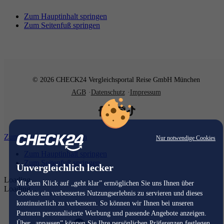
Zum Hauptinhalt springen
Zum Seitenfuß springen
© 2026 CHECK24 Vergleichsportal Reise GmbH München
AGB
Datenschutz
Impressum
Zum Hauptinhalt springen
Nur notwendige Cookies
Zum Hauptinhalt springen
Zum Seitenfuß springen
Unvergleichlich lecker
Loading...
Mit dem Klick auf „geht klar” ermöglichen Sie uns Ihnen über
Loading...
Cookies ein verbessertes Nutzungserlebnis zu servieren und dieses
kontinuierlich zu verbessern. So können wir Ihnen bei unseren
Partnern personalisierte Werbung und passende Angebote anzeigen.
Über „anpassen” können Sie Ihre persönlichen Präferenzen festlegen.