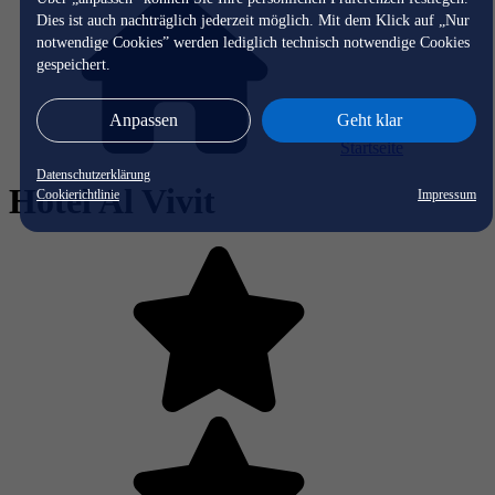
Dies ist auch nachträglich jederzeit möglich. Mit dem Klick auf „Nur
notwendige Cookies” werden lediglich technisch notwendige Cookies
gespeichert.
Anpassen
Geht klar
Startseite
Datenschutzerklärung
Hotel Al Vivit
Cookierichtlinie
Impressum