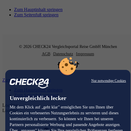
Zum Hauptinhalt springen
Zum Seitenfuß springen
© 2026 CHECK24 Vergleichsportal Reise GmbH München
AGB
Datenschutz
Impressum
Zum Hauptinhalt springen
Nur notwendige Cookies
Zum Hauptinhalt springen
Zum Seitenfuß springen
Unvergleichlich lecker
Loading...
Mit dem Klick auf „geht klar” ermöglichen Sie uns Ihnen über
Loading...
Cookies ein verbessertes Nutzungserlebnis zu servieren und dieses
kontinuierlich zu verbessern. So können wir Ihnen bei unseren
Partnern personalisierte Werbung und passende Angebote anzeigen.
Über „anpassen” können Sie Ihre persönlichen Präferenzen festlegen.