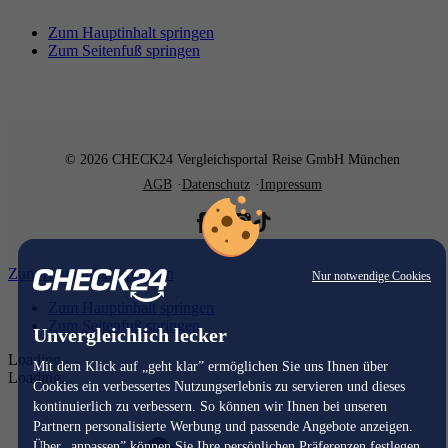
Zum Hauptinhalt springen
Zum Seitenfuß springen
© 2026 CHECK24 Vergleichsportal Reise GmbH München
AGB
Datenschutz
Impressum
Zum Hauptinhalt springen
Nur notwendige Cookies
Zum Hauptinhalt springen
Zum Seitenfuß springen
Unvergleichlich lecker
Loading...
Mit dem Klick auf „geht klar” ermöglichen Sie uns Ihnen über
Loading...
Cookies ein verbessertes Nutzungserlebnis zu servieren und dieses
kontinuierlich zu verbessern. So können wir Ihnen bei unseren
Partnern personalisierte Werbung und passende Angebote anzeigen.
Über „anpassen” können Sie Ihre persönlichen Präferenzen festlegen.