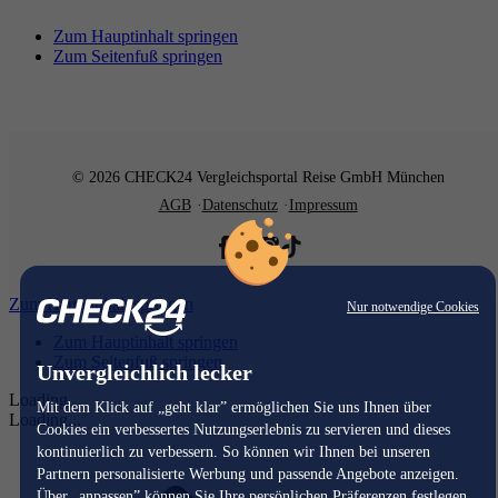
Zum Hauptinhalt springen
Zum Seitenfuß springen
© 2026 CHECK24 Vergleichsportal Reise GmbH München
AGB
Datenschutz
Impressum
Zum Hauptinhalt springen
Nur notwendige Cookies
Zum Hauptinhalt springen
Zum Seitenfuß springen
Unvergleichlich lecker
Loading...
Mit dem Klick auf „geht klar” ermöglichen Sie uns Ihnen über
Loading...
Cookies ein verbessertes Nutzungserlebnis zu servieren und dieses
kontinuierlich zu verbessern. So können wir Ihnen bei unseren
Partnern personalisierte Werbung und passende Angebote anzeigen.
Über „anpassen” können Sie Ihre persönlichen Präferenzen festlegen.