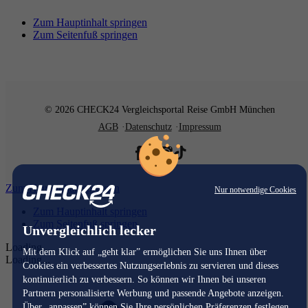
Zum Hauptinhalt springen
Zum Seitenfuß springen
© 2026 CHECK24 Vergleichsportal Reise GmbH München
AGB
Datenschutz
Impressum
Zum Hauptinhalt springen
Nur notwendige Cookies
Zum Hauptinhalt springen
Zum Seitenfuß springen
Unvergleichlich lecker
Loading...
Mit dem Klick auf „geht klar” ermöglichen Sie uns Ihnen über
Loading...
Cookies ein verbessertes Nutzungserlebnis zu servieren und dieses
kontinuierlich zu verbessern. So können wir Ihnen bei unseren
Partnern personalisierte Werbung und passende Angebote anzeigen.
Über „anpassen” können Sie Ihre persönlichen Präferenzen festlegen.