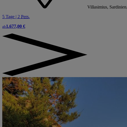
Villasimius, Sardinien,
5 Tage | 2
Pers.
1.677,00 €
ab