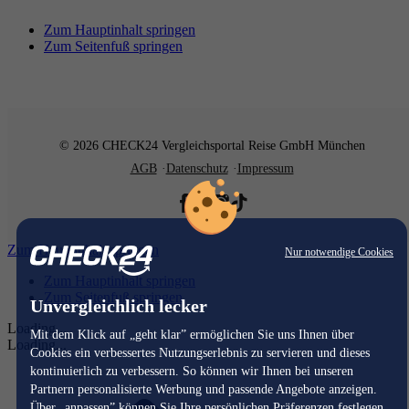
Zum Hauptinhalt springen
Zum Seitenfuß springen
© 2026 CHECK24 Vergleichsportal Reise GmbH München
AGB
Datenschutz
Impressum
Zum Hauptinhalt springen
Nur notwendige Cookies
Zum Hauptinhalt springen
Zum Seitenfuß springen
Unvergleichlich lecker
Loading...
Mit dem Klick auf „geht klar” ermöglichen Sie uns Ihnen über
Loading...
Cookies ein verbessertes Nutzungserlebnis zu servieren und dieses
kontinuierlich zu verbessern. So können wir Ihnen bei unseren
Partnern personalisierte Werbung und passende Angebote anzeigen.
Über „anpassen” können Sie Ihre persönlichen Präferenzen festlegen.