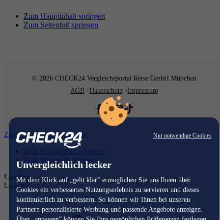
Zum Hauptinhalt springen
Zum Seitenfuß springen
© 2026 CHECK24 Vergleichsportal Reise GmbH München
AGB
Datenschutz
Impressum
Zum Hauptinhalt springen
Nur notwendige Cookies
Zum Hauptinhalt springen
Zum Seitenfuß springen
Unvergleichlich lecker
Loading...
Mit dem Klick auf „geht klar” ermöglichen Sie uns Ihnen über
Loading...
Cookies ein verbessertes Nutzungserlebnis zu servieren und dieses
kontinuierlich zu verbessern. So können wir Ihnen bei unseren
Partnern personalisierte Werbung und passende Angebote anzeigen.
Über „anpassen” können Sie Ihre persönlichen Präferenzen festlegen.