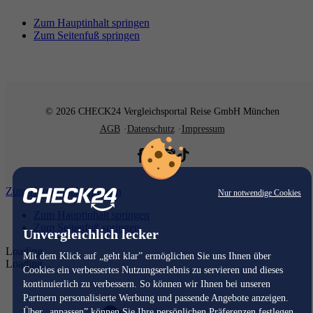
Zum Hauptinhalt springen
Zum Seitenfuß springen
© 2026 CHECK24 Vergleichsportal Reise GmbH München
AGB
Datenschutz
Impressum
Zum Hauptinhalt springen
Nur notwendige Cookies
Zum Hauptinhalt springen
Zum Seitenfuß springen
Unvergleichlich lecker
Loading...
Mit dem Klick auf „geht klar” ermöglichen Sie uns Ihnen über
Loading...
Cookies ein verbessertes Nutzungserlebnis zu servieren und dieses
kontinuierlich zu verbessern. So können wir Ihnen bei unseren
Partnern personalisierte Werbung und passende Angebote anzeigen.
Über „anpassen” können Sie Ihre persönlichen Präferenzen festlegen.