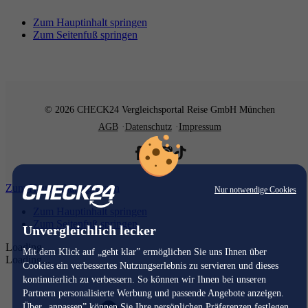
Zum Hauptinhalt springen
Zum Seitenfuß springen
© 2026 CHECK24 Vergleichsportal Reise GmbH München
AGB
Datenschutz
Impressum
Zum Hauptinhalt springen
Nur notwendige Cookies
Zum Hauptinhalt springen
Zum Seitenfuß springen
Unvergleichlich lecker
Loading...
Mit dem Klick auf „geht klar” ermöglichen Sie uns Ihnen über
Loading...
Cookies ein verbessertes Nutzungserlebnis zu servieren und dieses
kontinuierlich zu verbessern. So können wir Ihnen bei unseren
Partnern personalisierte Werbung und passende Angebote anzeigen.
Über „anpassen” können Sie Ihre persönlichen Präferenzen festlegen.