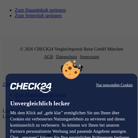
Zum Hauptinhalt springen
Zum Seitenfuß springen
© 2026 CHECK24 Vergleichsportal Reise GmbH München
AGB
Datenschutz
Impressum
Zum Hauptinhalt springen
Nur notwendige Cookies
Zum Hauptinhalt springen
Zum Seitenfuß springen
Unvergleichlich lecker
Loading...
Mit dem Klick auf „geht klar” ermöglichen Sie uns Ihnen über
Loading...
Cookies ein verbessertes Nutzungserlebnis zu servieren und dieses
kontinuierlich zu verbessern. So können wir Ihnen bei unseren
Partnern personalisierte Werbung und passende Angebote anzeigen.
Über „anpassen” können Sie Ihre persönlichen Präferenzen festlegen.