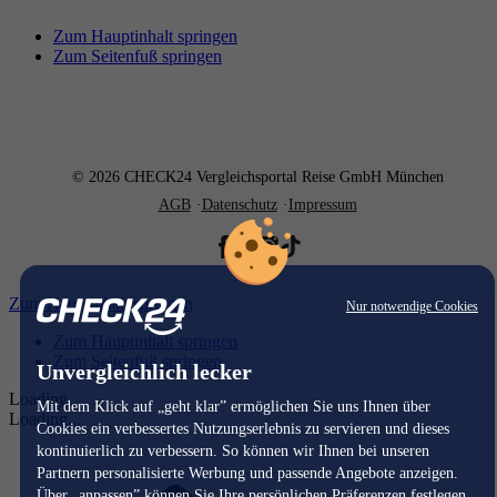
Zum Hauptinhalt springen
Zum Seitenfuß springen
© 2026 CHECK24 Vergleichsportal Reise GmbH München
AGB
Datenschutz
Impressum
Zum Hauptinhalt springen
Nur notwendige Cookies
Zum Hauptinhalt springen
Zum Seitenfuß springen
Unvergleichlich lecker
Loading...
Mit dem Klick auf „geht klar” ermöglichen Sie uns Ihnen über
Loading...
Cookies ein verbessertes Nutzungserlebnis zu servieren und dieses
kontinuierlich zu verbessern. So können wir Ihnen bei unseren
Partnern personalisierte Werbung und passende Angebote anzeigen.
Über „anpassen” können Sie Ihre persönlichen Präferenzen festlegen.