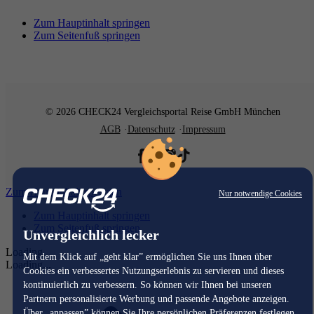
Zum Hauptinhalt springen
Zum Seitenfuß springen
© 2026 CHECK24 Vergleichsportal Reise GmbH München
AGB
Datenschutz
Impressum
Zum Hauptinhalt springen
Nur notwendige Cookies
Zum Hauptinhalt springen
Zum Seitenfuß springen
Unvergleichlich lecker
Loading...
Mit dem Klick auf „geht klar” ermöglichen Sie uns Ihnen über
Loading...
Cookies ein verbessertes Nutzungserlebnis zu servieren und dieses
kontinuierlich zu verbessern. So können wir Ihnen bei unseren
Partnern personalisierte Werbung und passende Angebote anzeigen.
Über „anpassen” können Sie Ihre persönlichen Präferenzen festlegen.