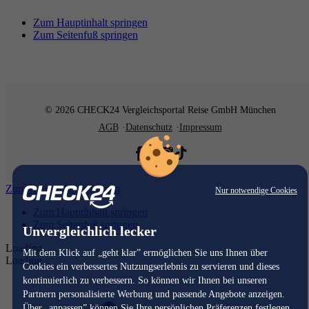
Zum Hauptinhalt springen
Zum Seitenfuß springen
© 2026 CHECK24 Vergleichsportal Reise GmbH München
AGB
Datenschutz
Impressum
Zum Hauptinhalt springen
Nur notwendige Cookies
Zum Hauptinhalt springen
Zum Seitenfuß springen
Unvergleichlich lecker
Loading...
Mit dem Klick auf „geht klar” ermöglichen Sie uns Ihnen über
Loading...
Cookies ein verbessertes Nutzungserlebnis zu servieren und dieses
kontinuierlich zu verbessern. So können wir Ihnen bei unseren
Partnern personalisierte Werbung und passende Angebote anzeigen.
Über „anpassen” können Sie Ihre persönlichen Präferenzen festlegen.