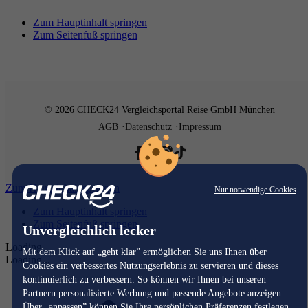
Zum Hauptinhalt springen
Zum Seitenfuß springen
© 2026 CHECK24 Vergleichsportal Reise GmbH München
AGB
Datenschutz
Impressum
Zum Hauptinhalt springen
Nur notwendige Cookies
Zum Hauptinhalt springen
Zum Seitenfuß springen
Unvergleichlich lecker
Loading...
Mit dem Klick auf „geht klar” ermöglichen Sie uns Ihnen über
Loading...
Cookies ein verbessertes Nutzungserlebnis zu servieren und dieses
kontinuierlich zu verbessern. So können wir Ihnen bei unseren
Partnern personalisierte Werbung und passende Angebote anzeigen.
Über „anpassen” können Sie Ihre persönlichen Präferenzen festlegen.