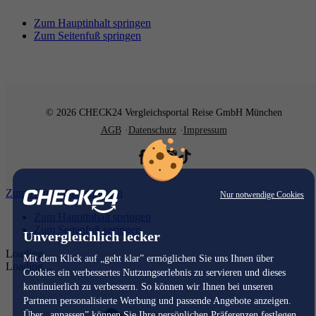
Zum Hauptinhalt springen
Zum Seitenfuß springen
© 2026 CHECK24 Vergleichsportal Reise GmbH München
AGB
Datenschutz
Impressum
Zum Hauptinhalt springen
Nur notwendige Cookies
Zum Hauptinhalt springen
Zum Seitenfuß springen
Unvergleichlich lecker
Loading...
Mit dem Klick auf „geht klar” ermöglichen Sie uns Ihnen über
Loading...
Cookies ein verbessertes Nutzungserlebnis zu servieren und dieses
kontinuierlich zu verbessern. So können wir Ihnen bei unseren
Partnern personalisierte Werbung und passende Angebote anzeigen.
Über „anpassen” können Sie Ihre persönlichen Präferenzen festlegen.