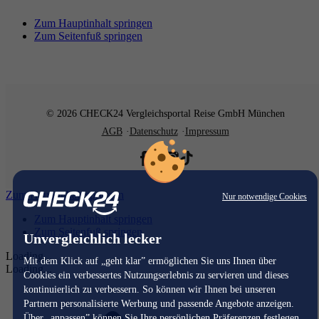
Zum Hauptinhalt springen
Zum Seitenfuß springen
© 2026 CHECK24 Vergleichsportal Reise GmbH München
AGB
Datenschutz
Impressum
Zum Hauptinhalt springen
Nur notwendige Cookies
Zum Hauptinhalt springen
Zum Seitenfuß springen
Unvergleichlich lecker
Loading...
Mit dem Klick auf „geht klar” ermöglichen Sie uns Ihnen über
Loading...
Cookies ein verbessertes Nutzungserlebnis zu servieren und dieses
kontinuierlich zu verbessern. So können wir Ihnen bei unseren
Partnern personalisierte Werbung und passende Angebote anzeigen.
Über „anpassen” können Sie Ihre persönlichen Präferenzen festlegen.