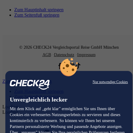
Zum Hauptinhalt springen
Zum Seitenfuß springen
© 2026 CHECK24 Vergleichsportal Reise GmbH München
AGB
Datenschutz
Impressum
Zum Hauptinhalt springen
Nur notwendige Cookies
Zum Hauptinhalt springen
Zum Seitenfuß springen
Unvergleichlich lecker
Loading...
Mit dem Klick auf „geht klar” ermöglichen Sie uns Ihnen über
Loading...
Cookies ein verbessertes Nutzungserlebnis zu servieren und dieses
kontinuierlich zu verbessern. So können wir Ihnen bei unseren
Partnern personalisierte Werbung und passende Angebote anzeigen.
Über „anpassen” können Sie Ihre persönlichen Präferenzen festlegen.