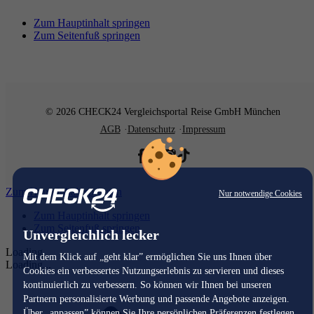
Zum Hauptinhalt springen
Zum Seitenfuß springen
© 2026 CHECK24 Vergleichsportal Reise GmbH München
AGB
Datenschutz
Impressum
Zum Hauptinhalt springen
Nur notwendige Cookies
Zum Hauptinhalt springen
Zum Seitenfuß springen
Unvergleichlich lecker
Loading...
Mit dem Klick auf „geht klar” ermöglichen Sie uns Ihnen über
Loading...
Cookies ein verbessertes Nutzungserlebnis zu servieren und dieses
kontinuierlich zu verbessern. So können wir Ihnen bei unseren
Partnern personalisierte Werbung und passende Angebote anzeigen.
Über „anpassen” können Sie Ihre persönlichen Präferenzen festlegen.