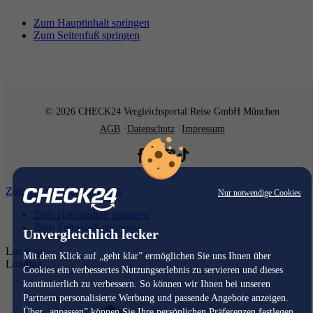
Zum Hauptinhalt springen
Zum Seitenfuß springen
© 2026 CHECK24 Vergleichsportal Reise GmbH München
AGB
Datenschutz
Impressum
Zum Hauptinhalt springen
Nur notwendige Cookies
Zum Hauptinhalt springen
Zum Seitenfuß springen
Unvergleichlich lecker
Loading...
Mit dem Klick auf „geht klar” ermöglichen Sie uns Ihnen über
Loading...
Cookies ein verbessertes Nutzungserlebnis zu servieren und dieses
kontinuierlich zu verbessern. So können wir Ihnen bei unseren
Partnern personalisierte Werbung und passende Angebote anzeigen.
Über „anpassen” können Sie Ihre persönlichen Präferenzen festlegen.