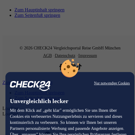
Zum Hauptinhalt springen
Zum Seitenfuß springen
© 2026 CHECK24 Vergleichsportal Reise GmbH München
AGB
Datenschutz
Impressum
Zum Hauptinhalt springen
Nur notwendige Cookies
Zum Hauptinhalt springen
Zum Seitenfuß springen
Unvergleichlich lecker
Loading...
Mit dem Klick auf „geht klar” ermöglichen Sie uns Ihnen über
Loading...
Cookies ein verbessertes Nutzungserlebnis zu servieren und dieses
kontinuierlich zu verbessern. So können wir Ihnen bei unseren
Partnern personalisierte Werbung und passende Angebote anzeigen.
Über „anpassen” können Sie Ihre persönlichen Präferenzen festlegen.