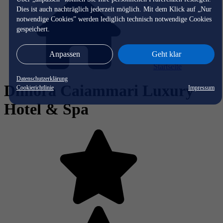
Dies ist auch nachträglich jederzeit möglich. Mit dem Klick auf „Nur
notwendige Cookies” werden lediglich technisch notwendige Cookies
gespeichert.
Anpassen
Geht klar
Startseite
Datenschutzerklärung
Dimora Caiammari Luxury
Cookierichtlinie
Impressum
Hotel & Spa