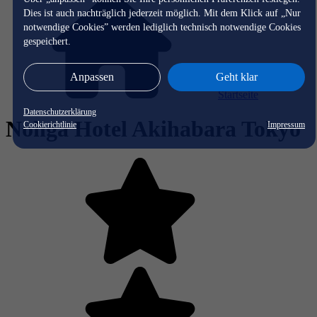
Dies ist auch nachträglich jederzeit möglich. Mit dem Klick auf „Nur
notwendige Cookies” werden lediglich technisch notwendige Cookies
gespeichert.
Anpassen
Geht klar
Startseite
Datenschutzerklärung
Nohga Hotel Akihabara Tokyo
Cookierichtlinie
Impressum