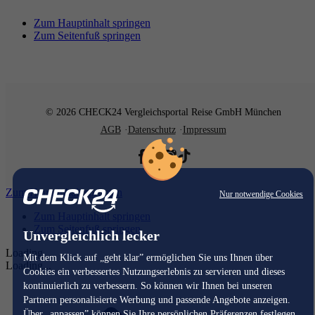
Zum Hauptinhalt springen
Zum Seitenfuß springen
© 2026 CHECK24 Vergleichsportal Reise GmbH München
AGB
Datenschutz
Impressum
Zum Hauptinhalt springen
Nur notwendige Cookies
Zum Hauptinhalt springen
Zum Seitenfuß springen
Unvergleichlich lecker
Loading...
Mit dem Klick auf „geht klar” ermöglichen Sie uns Ihnen über
Loading...
Cookies ein verbessertes Nutzungserlebnis zu servieren und dieses
kontinuierlich zu verbessern. So können wir Ihnen bei unseren
Partnern personalisierte Werbung und passende Angebote anzeigen.
Über „anpassen” können Sie Ihre persönlichen Präferenzen festlegen.