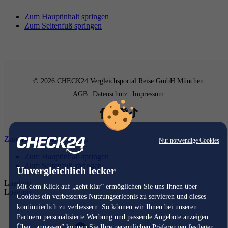
Zum Hauptinhalt springen
Zum Seitenfuß springen
© 2026 CHECK24 Vergleichsportal Reise GmbH München
AGB
Datenschutz
Impressum
Zum Hauptinhalt springen
Nur notwendige Cookies
Zum Hauptinhalt springen
Zum Seitenfuß springen
Unvergleichlich lecker
Loading...
Mit dem Klick auf „geht klar” ermöglichen Sie uns Ihnen über
Loading...
Cookies ein verbessertes Nutzungserlebnis zu servieren und dieses
kontinuierlich zu verbessern. So können wir Ihnen bei unseren
Partnern personalisierte Werbung und passende Angebote anzeigen.
Über „anpassen” können Sie Ihre persönlichen Präferenzen festlegen.