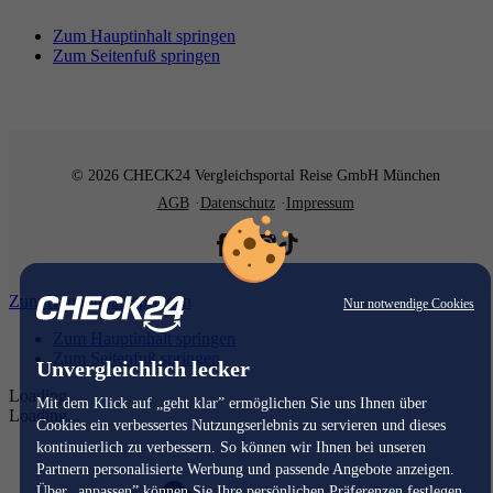
Zum Hauptinhalt springen
Zum Seitenfuß springen
© 2026 CHECK24 Vergleichsportal Reise GmbH München
AGB
Datenschutz
Impressum
Zum Hauptinhalt springen
Nur notwendige Cookies
Zum Hauptinhalt springen
Zum Seitenfuß springen
Unvergleichlich lecker
Loading...
Mit dem Klick auf „geht klar” ermöglichen Sie uns Ihnen über
Loading...
Cookies ein verbessertes Nutzungserlebnis zu servieren und dieses
kontinuierlich zu verbessern. So können wir Ihnen bei unseren
Partnern personalisierte Werbung und passende Angebote anzeigen.
Über „anpassen” können Sie Ihre persönlichen Präferenzen festlegen.