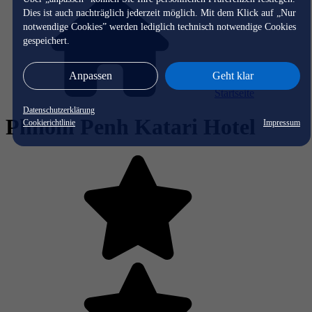
Dies ist auch nachträglich jederzeit möglich. Mit dem Klick auf „Nur
notwendige Cookies” werden lediglich technisch notwendige Cookies
gespeichert.
Anpassen
Geht klar
Startseite
Datenschutzerklärung
Phnom Penh Katari Hotel
Cookierichtlinie
Impressum