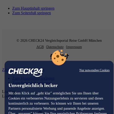
Zum Hauptinhalt springen
Zum Seitenfuß springen
© 2026 CHECK24 Vergleichsportal Reise GmbH München
AGB
Datenschutz
Impressum
Zum Hauptinhalt springen
Nur notwendige Cookies
Zum Hauptinhalt springen
Zum Seitenfuß springen
Unvergleichlich lecker
Loading...
Mit dem Klick auf „geht klar” ermöglichen Sie uns Ihnen über
Loading...
Cookies ein verbessertes Nutzungserlebnis zu servieren und dieses
kontinuierlich zu verbessern. So können wir Ihnen bei unseren
Partnern personalisierte Werbung und passende Angebote anzeigen.
Über „anpassen” können Sie Ihre persönlichen Präferenzen festlegen.