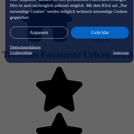
Dies ist auch nachträglich jederzeit möglich. Mit dem Klick auf „Nur
notwendige Cookies” werden lediglich technisch notwendige Cookies
gespeichert.
Anpassen
Geht klar
Startseite
Datenschutzerklärung
Torontos Favourite Urban B&B
Cookierichtlinie
Impressum