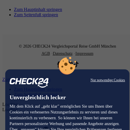
Zum Hauptinhalt springen
Zum Seitenfuß springen
© 2026 CHECK24 Vergleichsportal Reise GmbH München
AGB
Datenschutz
Impressum
Zum Hauptinhalt springen
Nur notwendige Cookies
Zum Hauptinhalt springen
Zum Seitenfuß springen
Unvergleichlich lecker
Loading...
Mit dem Klick auf „geht klar” ermöglichen Sie uns Ihnen über
Loading...
Cookies ein verbessertes Nutzungserlebnis zu servieren und dieses
kontinuierlich zu verbessern. So können wir Ihnen bei unseren
Partnern personalisierte Werbung und passende Angebote anzeigen.
Über „anpassen” können Sie Ihre persönlichen Präferenzen festlegen.